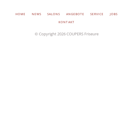
Facebook
Twitter
Google+
Tumblr
Instagram
NAVIGATION
HOME
NEWS
SALONS
ANGEBOTE
SERVICE
JOBS
ÜBERSPRINGEN
KONTAKT
© Copyright 2026 COUPERS Friseure