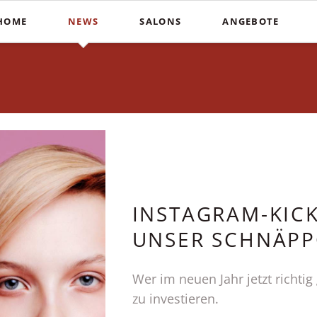
HOME
NEWS
SALONS
ANGEBOTE
Schnitte
Farbe & St
In der Südstadt
Heiße Schere
Balayag
COUPERS Institute
Blunt Cut
Ombré
Coupers am Stephansplatz
Calligraphy Cut
Invisibo
Auf der Lister Meile
Brautfri
INSTAGRAM-KICK
UNSER SCHNÄPP
Wer im neuen Jahr jetzt richti
zu investieren.