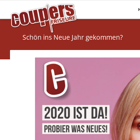
Mehr Haare
Pflege
Haarverlängerungen
Haaranalyse
Schön ins Neue Jahr gekommen?
Haarsysteme
Olaplex
Perücken
Energy Code
Topper