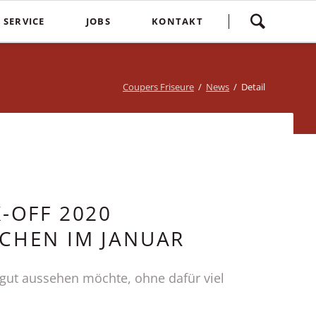
Navigation
SERVICE
JOBS
KONTAKT
überspringen
yling
Spontankunden
Terminvereinbarung
e
Kostenlose Kinderhaarschnitte
Bewertung
Coupers Friseure
News
Detail
Treuebonus
Friseurbewertung
bbles
Corona Regeln
Über uns
suren
Login
-OFF 2020
CHEN IM JANUAR
g gut aussehen möchte, ohne dafür viel