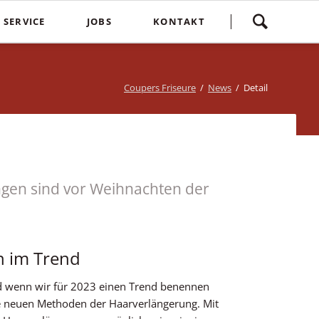
Navigation
SERVICE
JOBS
KONTAKT
überspringen
yling
Spontankunden
Terminvereinbarung
e
Kostenlose Kinderhaarschnitte
Bewertung
Coupers Friseure
News
Detail
Treuebonus
Friseurbewertung
bbles
Corona Regeln
Über uns
suren
Login
gen sind vor Weihnachten der
n im Trend
d wenn wir für 2023 einen Trend benennen
die neuen Methoden der Haarverlängerung. Mit