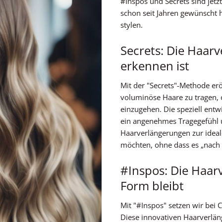
#Inspos und Secrets sind jetz
schon seit Jahren gewünscht h
stylen.
Secrets: Die Haarv
erkennen ist
Mit der "Secrets"-Methode erö
voluminöse Haare zu tragen, 
einzugehen. Die speziell entw
ein angenehmes Tragegefühl u
Haarverlängerungen zur ideale
möchten, ohne dass es „nach 
#Inspos: Die Haarv
Form bleibt
Mit "#Inspos" setzen wir bei C
Diese innovativen Haarverlän