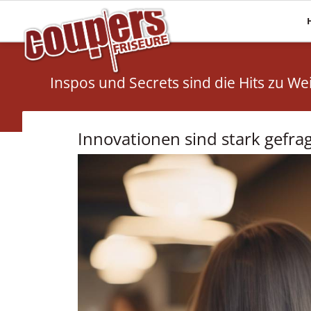
Mehr Haare
Pflege
Haarverlängerungen
Haaranalyse
Inspos und Secrets sind die Hits zu W
Haarsysteme
Olaplex
Perücken
Energy Code
Innovationen sind stark gefrag
Topper