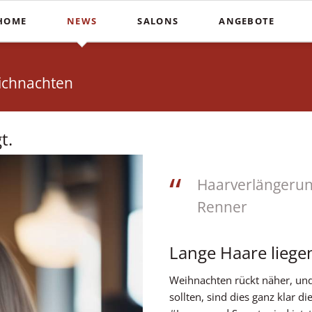
HOME
NEWS
SALONS
ANGEBOTE
Schnitte
Farbe & St
In der Südstadt
Heiße Schere
Balayag
eichnachten
COUPERS Institute
Blunt Cut
Ombré
Coupers am Stephansplatz
Calligraphy Cut
Invisibo
t.
Auf der Lister Meile
Brautfri
Haarverlängerun
Renner
Lange Haare liege
Weihnachten rückt näher, un
sollten, sind dies ganz klar 