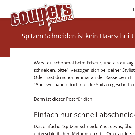
Mehr Haare
Pflege
Haarverlängerungen
Haaranalyse
Spitzen Schneiden ist kein Haarschnitt
Haarsysteme
Olaplex
Perücken
Energy Code
Topper
Warst du schonmal beim Friseur, und als du sagte
schneiden, bitte", verzogen sich bei deiner Stylis
Oder hast du schon einmal an der Kasse beim Fr
"Aber wir haben doch nur die Spitzen geschnitte
Dann ist dieser Post für dich.
Einfach nur schnell abschnei
Das einfache "Spitzen Schneiden" ist etwas, über 
unterschiedlichen Meinungen gibt. Oder anders 