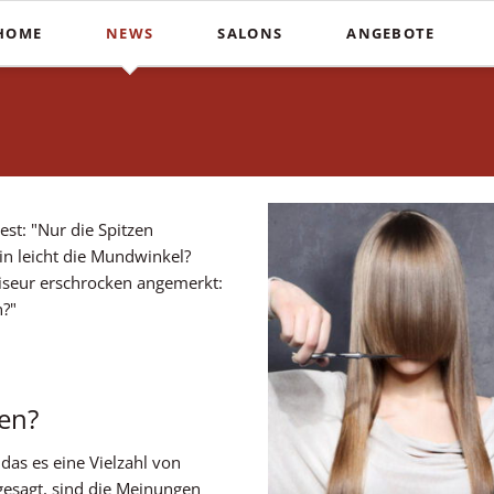
HOME
NEWS
SALONS
ANGEBOTE
Schnitte
Farbe & St
In der Südstadt
Heiße Schere
Balayag
COUPERS Institute
Blunt Cut
Ombré
Coupers am Stephansplatz
Calligraphy Cut
Invisibo
Auf der Lister Meile
Brautfri
st: "Nur die Spitzen
tin leicht die Mundwinkel?
iseur erschrocken angemerkt:
n?"
den?
das es eine Vielzahl von
gesagt, sind die Meinungen