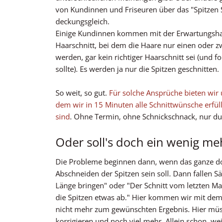
von Kundinnen und Friseuren über das "Spitzen 
deckungsgleich.
Einige Kundinnen kommen mit der Erwartungshal
Haarschnitt, bei dem die Haare nur einen oder z
werden, gar kein richtiger Haarschnitt sei (und f
sollte). Es werden ja nur die Spitzen geschnitten.
So weit, so gut.
Für solche Ansprüche bieten wir 
dem wir in 15 Minuten alle Schnittwünsche erfüll
sind
. Ohne Termin, ohne Schnickschnack, nur du
Oder soll's doch ein wenig me
Die Probleme beginnen dann, wenn das ganze do
Abschneiden der Spitzen sein soll. Dann fallen Sä
Länge bringen" oder "Der Schnitt vom letzten M
die Spitzen etwas ab." Hier kommen wir mit dem
nicht mehr zum gewünschten Ergebnis. Hier müss
korrigieren und noch viel mehr. Allein schon, weil