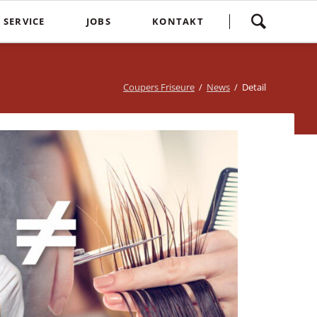
Navigation
SERVICE
JOBS
KONTAKT
überspringen
yling
Spontankunden
Terminvereinbarung
e
Kostenlose Kinderhaarschnitte
Bewertung
Coupers Friseure
News
Detail
Treuebonus
Friseurbewertung
bbles
Corona Regeln
Über uns
suren
Login