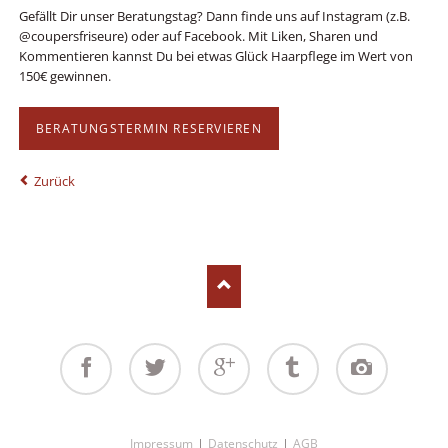
Gefällt Dir unser Beratungstag? Dann finde uns auf Instagram (z.B.
@coupersfriseure) oder auf Facebook. Mit Liken, Sharen und
Kommentieren kannst Du bei etwas Glück Haarpflege im Wert von
150€ gewinnen.
BERATUNGSTERMIN RESERVIEREN
Zurück
Facebook
Twitter
Google+
Tumblr
Instagram
Navigation
Impressum
Datenschutz
AGB