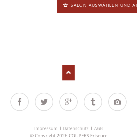
SALON AUSWÄHLEN UND A
Facebook
Twitter
Google+
Tumblr
Instagram
Navigation
Impressum
Datenschutz
AGB
überspringen
© Copyright 2026 COUPERS Friseure