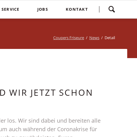
Navigation
SERVICE
JOBS
KONTAKT
überspringen
yling
Spontankunden
Terminvereinbarung
e
Kostenlose Kinderhaarschnitte
Bewertung
Coupers Friseure
News
Detail
Treuebonus
Friseurbewertung
bbles
Corona Regeln
Über uns
suren
Login
D WIR JETZT SCHON
r los. Wir sind dabei und bereiten alle
um auch während der Coronakrise für