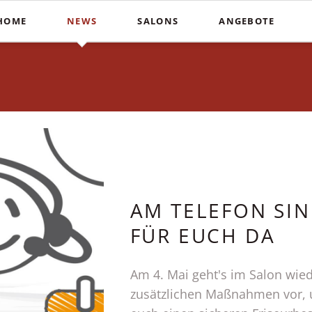
HOME
NEWS
SALONS
ANGEBOTE
Schnitte
Farbe & St
In der Südstadt
Heiße Schere
Balayag
COUPERS Institute
Blunt Cut
Ombré
Coupers am Stephansplatz
Calligraphy Cut
Invisibo
Auf der Lister Meile
Brautfri
AM TELEFON SIN
FÜR EUCH DA
Am 4. Mai geht's im Salon wiede
zusätzlichen Maßnahmen vor, 