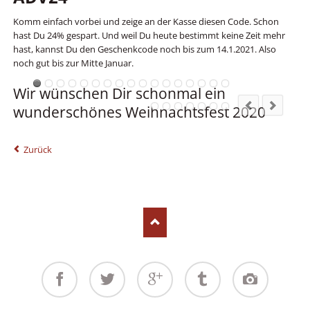
Ode
Komm einfach vorbei und zeige an der Kasse diesen Code. Schon
Has
hast Du 24% gespart. Und weil Du heute bestimmt keine Zeit mehr
no
hast, kannst Du den Geschenkcode noch bis zum 14.1.2021. Also
noch gut bis zur Mitte Januar.
We
no
Wir wünschen Dir schonmal ein
las
sc
wunderschönes Weihnachtsfest 2020
Ta
Sy
Zurück
Facebook
Twitter
Google+
Tumblr
Instagram