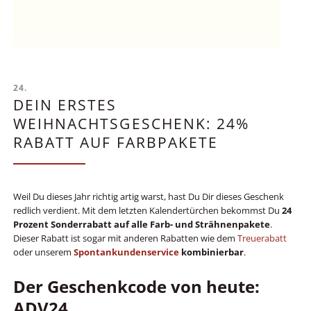
24.
23
DEIN ERSTES
T
WEIHNACHTSGESCHENK: 24%
H
RABATT AUF FARBPAKETE
U
ins
Weil Du dieses Jahr richtig artig warst, hast Du Dir dieses Geschenk
We
t
redlich verdient. Mit dem letzten Kalendertürchen bekommst Du
24
ge
Prozent Sonderrabatt auf alle Farb- und Strähnenpakete
.
dav
Dieser Rabatt ist sogar mit anderen Rabatten wie dem
Treuerabatt
oder unserem
Spontankundenservice
kombinierbar
.
Ha
Dam
r
sel
Der Geschenkcode von heute:
sin
n,
ADV24