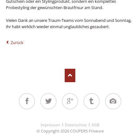
Gutschein oder ein Stylingprodukt, sondern ein komplettes
Probestyling der gewünschten Brautfrisur am Stand.
Vielen Dank an unsere Traum-Teams vom Sonnabend und Sonntag,
ihr habt wirklich wieder einmal unglaubliches gezaubert.
Zurück
Facebook
Twitter
Google+
Tumblr
Instagram
Navigation
Impressum
Datenschutz
AGB
überspringen
© Copyright 2026 COUPERS Friseure