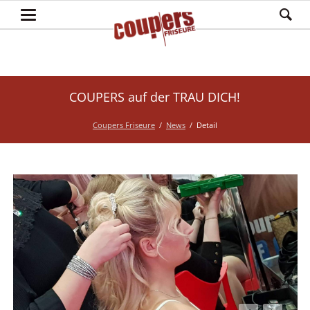
COUPERS auf der TRAU DICH!
Coupers Friseure
News
Detail