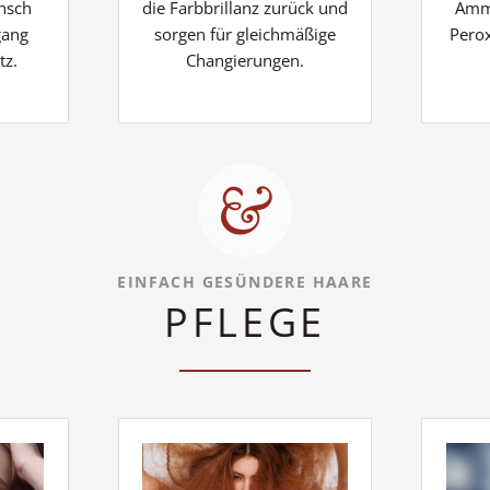
unsch
die Farbbrillanz zurück und
Ammo
gang
sorgen für gleichmäßige
Perox
tz.
Changierungen.
EINFACH GESÜNDERE HAARE
PFLEGE