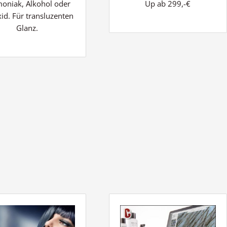
niak, Alkohol oder
Up ab 299,-€
id. Für
transluzenten
Glanz.