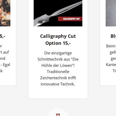
5,-
Calligraphy Cut
Bl
Option 15,-
er
Beim 
rt auf
gef
Die einzigartige
und
ge
Schnitttechnik aus "Die
- Egal
Kante
Höhle der Löwen"!
ik
T
Traditionelle
Zeichentechnik trifft
innovative Technik.