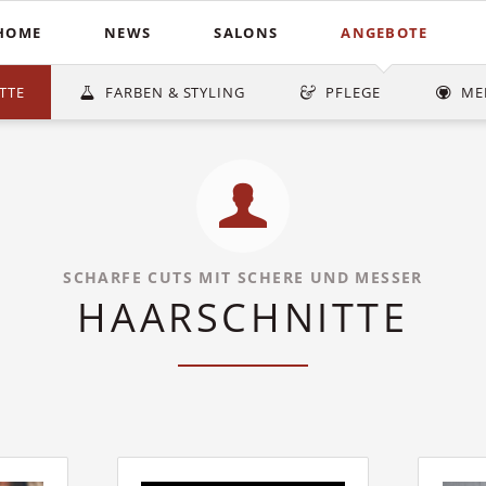
HOME
NEWS
SALONS
ANGEBOTE
Schnitte
Farbe & St
In der Südstadt
TTE
FARBEN & STYLING
PFLEGE
ME
Heiße Schere
Balayag
COUPERS Institute
Blunt Cut
Ombré
Coupers am Stephansplatz
Calligraphy Cut
Invisibo
Auf der Lister Meile
Brautfri
SCHARFE CUTS MIT SCHERE UND MESSER
HAARSCHNITTE