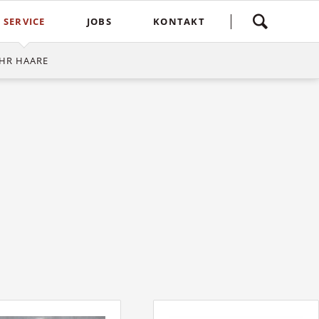
Navigation
SERVICE
JOBS
KONTAKT
überspringen
yling
Spontankunden
Terminvereinbarung
HR HAARE
e
Kostenlose Kinderhaarschnitte
Bewertung
Treuebonus
Friseurbewertung
bbles
Corona Regeln
Über uns
suren
Login