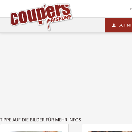
Mehr Haare
Pflege
SCHNI
Haarverlängerungen
Haaranalyse
Haarsysteme
Olaplex
Perücken
Energy Code
Topper
TIPPE AUF DIE BILDER FÜR MEHR INFOS