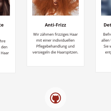
te
Anti-Frizz
De
Wir zähmen frizziges Haar
Befr
mit einer individuellen
allen
Ihre
Pflegebehandlung und
Sie
u den
versiegeln die Haarspitzen.
ent
r Haar