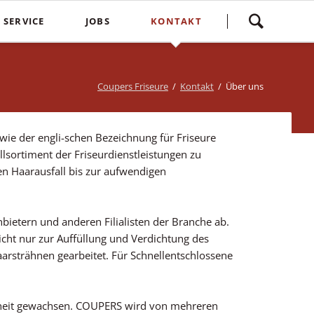
Navigation
SERVICE
JOBS
KONTAKT
überspringen
yling
Spontankunden
Terminvereinbarung
e
Kostenlose Kinderhaarschnitte
Bewertung
Coupers Friseure
Kontakt
Über uns
Treuebonus
Friseurbewertung
bbles
Corona Regeln
wie der engli-schen Bezeichnung für Friseure
suren
llsortiment der Friseurdienstleistungen zu
Login
n Haarausfall bis zur aufwendigen
bietern und anderen Filialisten der Branche ab.
cht nur zur Auffüllung und Verdichtung des
arsträhnen gearbeitet. Für Schnellentschlossene
ntheit gewachsen. COUPERS wird von mehreren