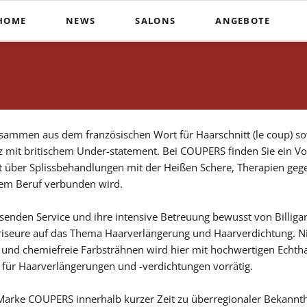
HOME
NEWS
SALONS
ANGEBOTE
Schnitte
Farbe & St
In der Südstadt
Heiße Schere
Balayag
COUPERS Institute
Blunt Cut
Ombré
Coupers am Stephansplatz
Calligraphy Cut
Invisibo
Auf der Lister Meile
sammen aus dem französischen Wort für Haarschnitt (le coup) so
Brautfri
z mit britischem Under-statement. Bei COUPERS finden Sie ein Vo
t über Splissbehandlungen mit der Heißen Schere, Therapien gege
esem Beruf verbunden wird.
senden Service und ihre intensive Betreuung bewusst von Billigan
riseure auf das Thema Haarverlängerung und Haarverdichtung. Ni
und chemiefreie Farbsträhnen wird hier mit hochwertigen Echtha
n für Haarverlängerungen und -verdichtungen vorrätig.
e Marke COUPERS innerhalb kurzer Zeit zu überregionaler Bekan