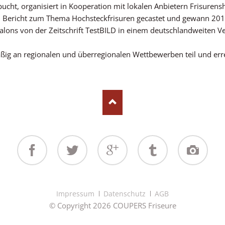
ebucht, organisiert in Kooperation mit lokalen Anbietern Frisure
 Bericht zum Thema Hochsteckfrisuren gecastet und gewann 2011
lons von der Zeitschrift TestBILD in einem deutschlandweiten Ve
äßig an regionalen und überregionalen Wettbewerben teil und err
Facebook
Twitter
Google+
Tumblr
Instagram
Navigation
Impressum
Datenschutz
AGB
überspringen
© Copyright 2026 COUPERS Friseure