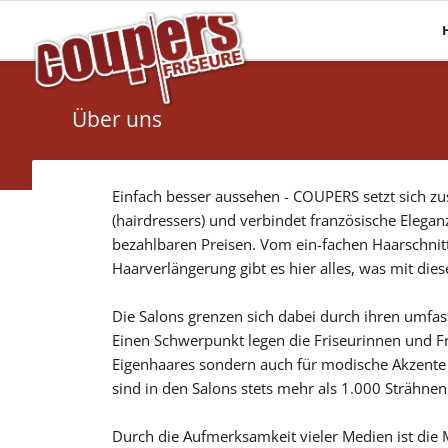
Mehr Haare
Pflege
Haarverlängerungen
Haaranalyse
Über uns
Haarsysteme
Olaplex
Perücken
Energy Code
Einfach besser aussehen - COUPERS setzt sich zu
Topper
(hairdressers) und verbindet französische Elegan
bezahlbaren Preisen. Vom ein-fachen Haarschnit
Haarverlängerung gibt es hier alles, was mit di
Die Salons grenzen sich dabei durch ihren umfas
Einen Schwerpunkt legen die Friseurinnen und F
Eigenhaares sondern auch für modische Akzente 
sind in den Salons stets mehr als 1.000 Strähne
Durch die Aufmerksamkeit vieler Medien ist di