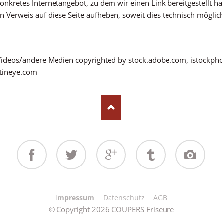
nkretes Internetangebot, zu dem wir einen Link bereitgestellt habe
n Verweis auf diese Seite aufheben, soweit dies technisch möglic
/Videos/andere Medien copyrighted by stock.adobe.com, istockpho
 tineye.com
Facebook
Twitter
Google+
Tumblr
Instagram
Navigation
Impressum
Datenschutz
AGB
überspringen
© Copyright 2026 COUPERS Friseure