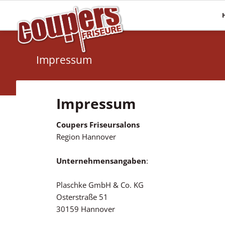
Mehr Haare
Pflege
Haarverlängerungen
Haaranalyse
Impressum
Haarsysteme
Olaplex
Perücken
Energy Code
Impressum
Topper
Coupers Friseursalons
Region Hannover
Unternehmensangaben
:
Plaschke GmbH & Co. KG
Osterstraße 51
30159 Hannover