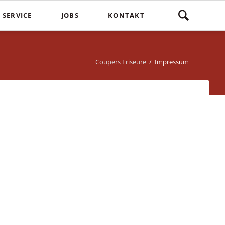
Navigation
SERVICE
JOBS
KONTAKT
überspringen
yling
Spontankunden
Terminvereinbarung
e
Kostenlose Kinderhaarschnitte
Bewertung
Coupers Friseure
Impressum
Treuebonus
Friseurbewertung
bbles
Corona Regeln
Über uns
suren
Login