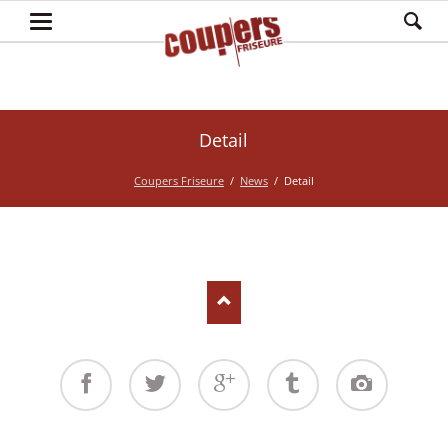
Detail
Coupers Friseure
News
Detail
Facebook
Twitter
Google+
Tumblr
Instagram